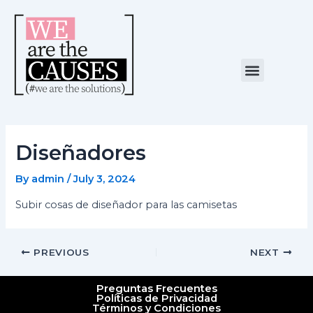
Skip
Post
to
navigation
content
Menu
NUESTRA CAUSA
ALIANZAS ESTRATÉGICAS
Diseñadores
By
admin
/
July 3, 2024
Subir cosas de diseñador para las camisetas
PREVIOUS
NEXT
Preguntas Frecuentes
Políticas de Privacidad
Términos y Condiciones