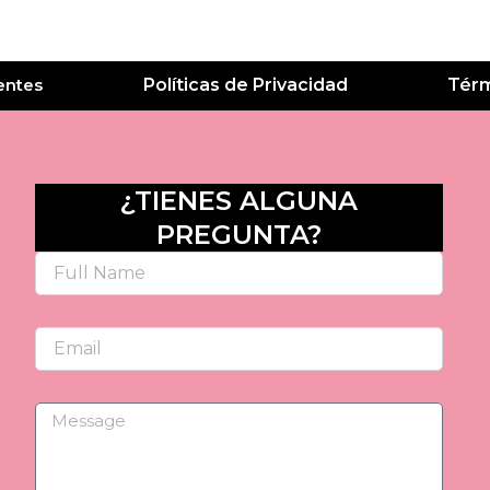
entes
Políticas de Privacidad
Térm
¿TIENES ALGUNA
PREGUNTA?
Name
Email
Message