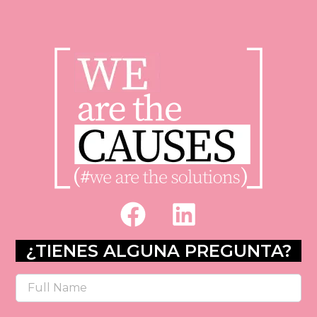
F
L
a
i
c
n
¿TIENES ALGUNA PREGUNTA?
e
k
Name
b
e