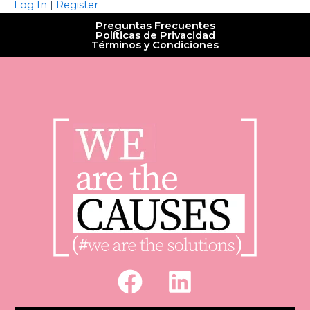
Log In
|
Register
Preguntas Frecuentes
Políticas de Privacidad
Términos y Condiciones
F
L
a
i