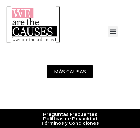
Skip
to
content
Menu
NUESTRA CAUSA
ALIANZAS ESTRATÉGICAS
MÁS CAUSAS
Preguntas Frecuentes
Políticas de Privacidad
Términos y Condiciones